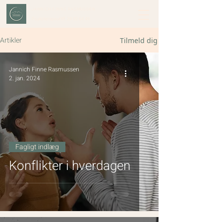
JANNICH FINNE RASMUSSEN
Psykoterapeut
tlf. 29 92 64 49
Artikler
Tilmeld dig
Jannich Finne Rasmussen
2. jan. 2024
Fagligt indlæg
Konflikter i hverdagen